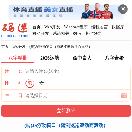
✕
首页
Web开发
Windows程序
编程语言
数据库
移动开发
系统相关
微信
其他好文
首页
>
Web开发
>
(转)JS浮动窗口（随浏览器滚动而滚动）
八字精批
2026运势
命中贵人
八字合婚
姓 名
性 别
男
女
生 日
(转)JS浮动窗口（随浏览器滚动而滚动）