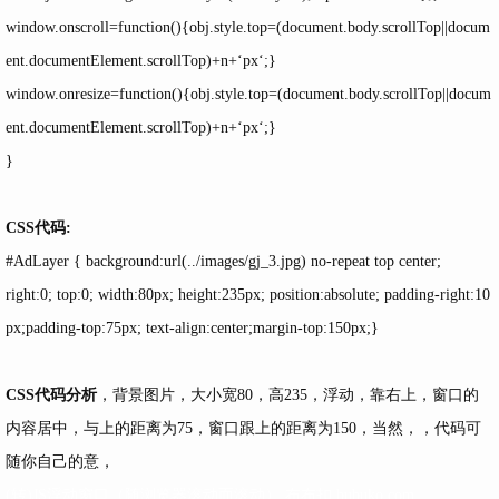
window.onscroll=function(){obj.style.top=(document.body.scrollTop||docum
ent.documentElement.scrollTop)+n+‘px‘;}
window.onresize=function(){obj.style.top=(document.body.scrollTop||docum
ent.documentElement.scrollTop)+n+‘px‘;}
}
CSS代码:
#AdLayer { background:url(../images/gj_3.jpg) no-repeat top center;
right:0; top:0; width:80px; height:235px; position:absolute; padding-right:10
px;padding-top:75px; text-align:center;margin-top:150px;}
CSS
代码分析
，背景图片，大小宽80，高235，浮动，靠右上，窗口的
内容居中，与上的距离为75，窗口跟上的距离为150，当然，，代码可
随你自己的意，
(转)JS浮动窗口（随浏览器滚动而滚动）,布布扣,bubuko.com