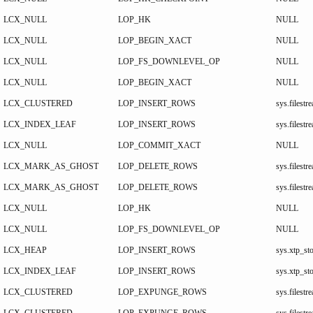
LCX_NULL
LOP_HK
NULL
LCX_NULL
LOP_BEGIN_XACT
NULL
LCX_NULL
LOP_FS_DOWNLEVEL_OP
NULL
LCX_NULL
LOP_BEGIN_XACT
NULL
LCX_CLUSTERED
LOP_INSERT_ROWS
sys.files
LCX_INDEX_LEAF
LOP_INSERT_ROWS
sys.files
LCX_NULL
LOP_COMMIT_XACT
NULL
LCX_MARK_AS_GHOST
LOP_DELETE_ROWS
sys.files
LCX_MARK_AS_GHOST
LOP_DELETE_ROWS
sys.files
LCX_NULL
LOP_HK
NULL
LCX_NULL
LOP_FS_DOWNLEVEL_OP
NULL
LCX_HEAP
LOP_INSERT_ROWS
sys.xtp_st
LCX_INDEX_LEAF
LOP_INSERT_ROWS
sys.xtp_s
LCX_CLUSTERED
LOP_EXPUNGE_ROWS
sys.files
LCX_CLUSTERED
LOP_EXPUNGE_ROWS
sys.files