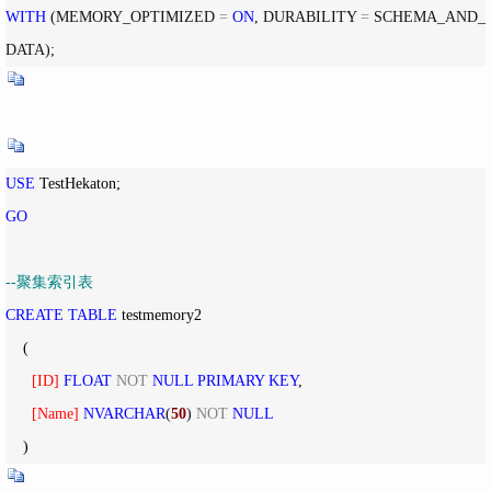
WITH
 (MEMORY_OPTIMIZED 
=
ON
, DURABILITY 
=
 SCHEMA_AND_
DATA);
USE
GO
--
聚集索引表
CREATE
TABLE
 testmemory2

    (

[
ID
]
FLOAT
NOT
NULL
PRIMARY
KEY
,

[
Name
]
NVARCHAR
(
50
) 
NOT
NULL
    )