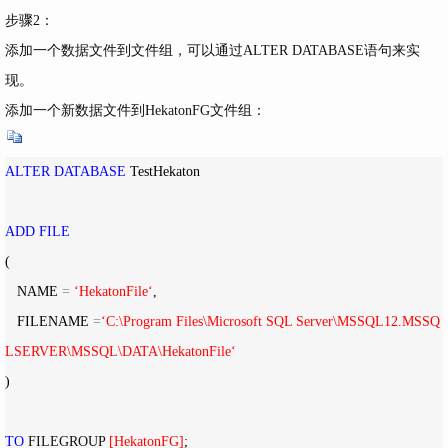
步骤2：
添加一个数据文件到文件组，可以通过ALTER DATABASE语句来实
现。
添加一个新数据文件到HekatonFG文件组：
ALTER
DATABASE
 TestHekaton

ADD
FILE
(

   NAME 
=
‘
HekatonFile
‘
,

   FILENAME 
=
‘
C:\Program Files\Microsoft SQL Server\MSSQL12.MSSQ
LSERVER\MSSQL\DATA\HekatonFile
‘
)

TO
 FILEGROUP 
[
HekatonFG
]