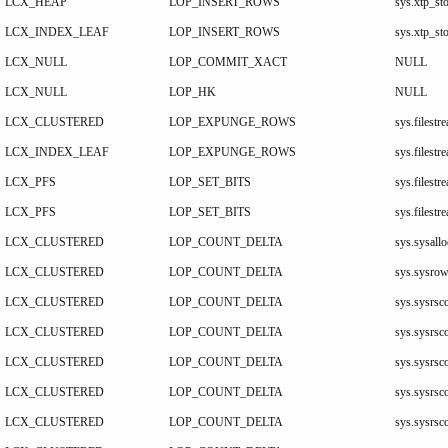
LCX_HEAP
LOP_INSERT_ROWS
sys.xtp_st
LCX_INDEX_LEAF
LOP_INSERT_ROWS
sys.xtp_s
LCX_NULL
LOP_COMMIT_XACT
NULL
LCX_NULL
LOP_HK
NULL
LCX_CLUSTERED
LOP_EXPUNGE_ROWS
sys.files
LCX_INDEX_LEAF
LOP_EXPUNGE_ROWS
sys.files
LCX_PFS
LOP_SET_BITS
sys.files
LCX_PFS
LOP_SET_BITS
sys.files
LCX_CLUSTERED
LOP_COUNT_DELTA
sys.sysallo
LCX_CLUSTERED
LOP_COUNT_DELTA
sys.sysrow
LCX_CLUSTERED
LOP_COUNT_DELTA
sys.sysrsco
LCX_CLUSTERED
LOP_COUNT_DELTA
sys.sysrsco
LCX_CLUSTERED
LOP_COUNT_DELTA
sys.sysrsco
LCX_CLUSTERED
LOP_COUNT_DELTA
sys.sysrsco
LCX_CLUSTERED
LOP_COUNT_DELTA
sys.sysrsco