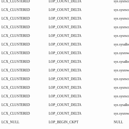
LCX_CLUSTERED
LOP_COUNT_DELTA
sys.sysrsco
LCX_CLUSTERED
LOP_COUNT_DELTA
sys.sysrsco
LCX_CLUSTERED
LOP_COUNT_DELTA
sys.sysrsco
LCX_CLUSTERED
LOP_COUNT_DELTA
sys.sysrsco
LCX_CLUSTERED
LOP_COUNT_DELTA
sys.sysrsco
LCX_CLUSTERED
LOP_COUNT_DELTA
sys.sysallo
LCX_CLUSTERED
LOP_COUNT_DELTA
sys.sysrow
LCX_CLUSTERED
LOP_COUNT_DELTA
sys.sysallo
LCX_CLUSTERED
LOP_COUNT_DELTA
sys.sysrow
LCX_CLUSTERED
LOP_COUNT_DELTA
sys.sysrsco
LCX_CLUSTERED
LOP_COUNT_DELTA
sys.sysrsco
LCX_CLUSTERED
LOP_COUNT_DELTA
sys.sysrsco
LCX_CLUSTERED
LOP_COUNT_DELTA
sys.sysallo
LCX_CLUSTERED
LOP_COUNT_DELTA
sys.sysrow
LCX_NULL
LOP_BEGIN_CKPT
NULL