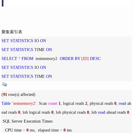
聚集索引表
SET
STATISTICS
 IO 
ON
SET
STATISTICS
 TIME 
ON
SELECT
*
FROM
  testmemory2  
ORDER
BY
[
ID
]
DESC
SET
STATISTICS
 IO 
ON
SET
STATISTICS
 TIME 
ON
(
91
Table
‘
testmemory2
‘
. Scan 
count
1
, logical reads 
2
, physical reads 
0
, 
read
-
ah
ead reads 
0
, lob logical reads 
0
, lob physical reads 
0
, lob 
read
-
ahead reads 
0
.

 SQL Server Execution Times:

   CPU time 
=
0
 ms,  elapsed time 
=
0
 ms.
