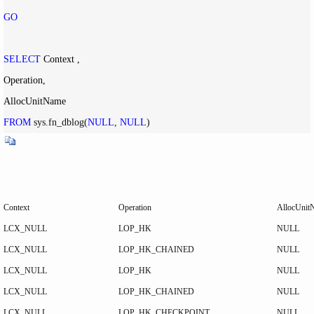
GO
SELECT
 Context ,

Operation,

FROM
 sys.fn_dblog(
NULL
, 
NULL
)
Context
Operation
AllocUnit
LCX_NULL
LOP_HK
NULL
LCX_NULL
LOP_HK_CHAINED
NULL
LCX_NULL
LOP_HK
NULL
LCX_NULL
LOP_HK_CHAINED
NULL
LCX_NULL
LOP_HK_CHECKPOINT
NULL