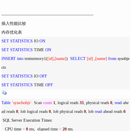
---------------------------------------------------------------
插入性能比较
内存优化表
SET
STATISTICS
 IO 
ON
SET
STATISTICS
 TIME 
ON
INSERT
into
 testmemory1(
[
id
]
,
[
name
]
)  
SELECT
[
id
]
 ,
[
name
]
from
 sysobje
SET
STATISTICS
 IO 
OFF
SET
STATISTICS
 TIME 
OFF
Table
‘
sysschobjs
‘
. Scan 
count
1
, logical reads 
33
, physical reads 
0
, 
read
-
ahe
ad reads 
0
, lob logical reads 
0
, lob physical reads 
0
, lob 
read
-
ahead reads 
0
.

 SQL Server Execution Times:

   CPU time 
=
0
 ms,  elapsed time 
=
20
 ms.
