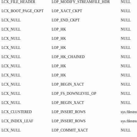
LCX_FILE_HEADER
LOP_MODIFY_STREAMFILE_HDR
NULL
LCX_BOOT_PAGE_CKPT
LOP_XACT_CKPT
NULL
LCX_NULL
LOP_END_CKPT
NULL
LCX_NULL
LOP_HK
NULL
LCX_NULL
LOP_HK
NULL
LCX_NULL
LOP_HK
NULL
LCX_NULL
LOP_HK_CHAINED
NULL
LCX_NULL
LOP_HK
NULL
LCX_NULL
LOP_HK
NULL
LCX_NULL
LOP_BEGIN_XACT
NULL
LCX_NULL
LOP_FS_DOWNLEVEL_OP
NULL
LCX_NULL
LOP_BEGIN_XACT
NULL
LCX_CLUSTERED
LOP_INSERT_ROWS
sys.files
LCX_INDEX_LEAF
LOP_INSERT_ROWS
sys.files
LCX_NULL
LOP_COMMIT_XACT
NULL