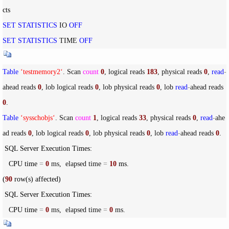
SET
STATISTICS
 IO 
OFF
SET
STATISTICS
 TIME 
OFF
Table
‘
testmemory2
‘
. Scan 
count
0
, logical reads 
183
, physical reads 
0
, 
read
-
ahead reads 
0
, lob logical reads 
0
, lob physical reads 
0
, lob 
read
-
ahead reads 
0
Table
‘
sysschobjs
‘
. Scan 
count
1
, logical reads 
33
, physical reads 
0
, 
read
-
ahe
ad reads 
0
, lob logical reads 
0
, lob physical reads 
0
, lob 
read
-
ahead reads 
0
.

 SQL Server Execution Times:

   CPU time 
=
0
 ms,  elapsed time 
=
10
 ms.

(
90
 row(s) affected)

 SQL Server Execution Times:

   CPU time 
=
0
 ms,  elapsed time 
=
0
 ms.