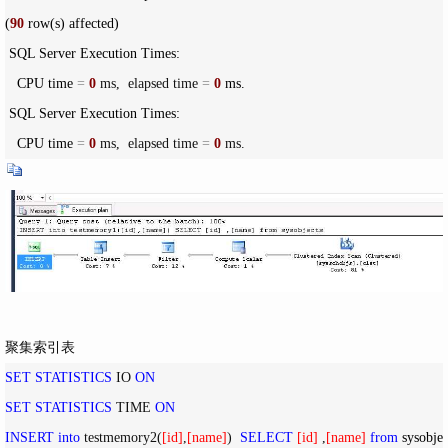
(
90
 row(s) affected)

 SQL Server Execution Times:

   CPU time 
=
0
 ms,  elapsed time 
=
0
 ms.

 SQL Server Execution Times:

   CPU time 
=
0
 ms,  elapsed time 
=
0
 ms.
聚集索引表
SET
STATISTICS
 IO 
ON
SET
STATISTICS
 TIME 
ON
INSERT
into
 testmemory2(
[
id
]
,
[
name
]
)  
SELECT
[
id
]
 ,
[
name
]
from
 sysobje