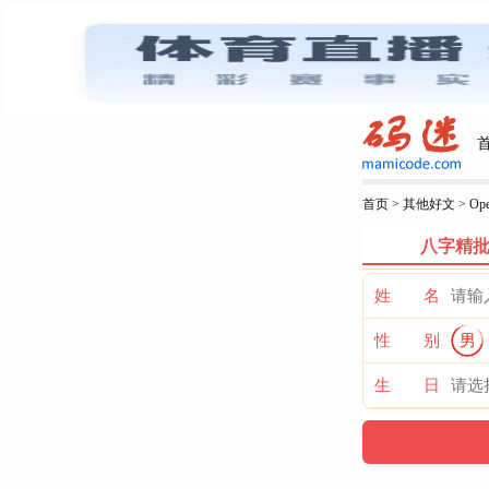
首页
>
其他好文
>
O
八字精
姓 名
性 别
男
生 日