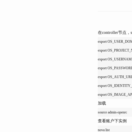
在controlle
export OS_USER_DO
export OS_PROJEC
export OS_USERNAM
export OS_PASSW
export OS_AUTH_URL=ht
export OS_IDENTITY
加载
查看账户下实例